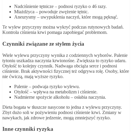
Nadciśnienie tętnicze – podnosi ryzyko o 46 razy.
Miażdżyca – powoduje zwężenie tętnic.
Aneurysmy – uwypuklenia naczyń, które mogą pęknąć.
Te wylew przyczyny można wykryć podczas rutynowych badań.
Kontrola ciśnienia krwi pomaga zapobiegać problemom.
Czynniki związane ze stylem życia
Wiele wylewu przyczyny wynika z codziennych wyborów. Palenie
tytoniu uszkadza naczynia krwionośne. Zwiększa to ryzyko udaru.
Otyłość to kolejny czynnik. Nadwaga obciąża serce i podnosi
ciśnienie. Brak aktywności fizycznej też odgrywa rolę. Osoby, które
nie ćwiczą, mają wyższe ryzyko.
Palenie – podwaja ryzyko wylewu.
Otyłość – wpływa na metabolizm i ciśnienie.
Nadmierne spożycie alkoholu – osłabia naczynia.
Dieta bogata w tłuszcze nasycone to jedna z wylewu przyczyny.
Zbyt dużo soli w pożywieniu podnosi ciśnienie krwi. Zmiany w
nawykach, jak zdrowe jedzenie, mogą zmniejszyć ryzyko.
Inne czynniki ryzyka