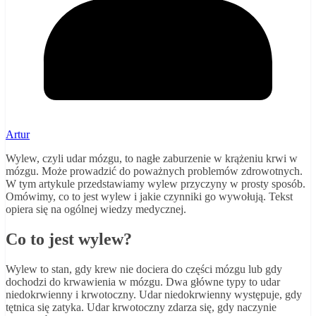
Artur
Wylew, czyli udar mózgu, to nagłe zaburzenie w krążeniu krwi w
mózgu. Może prowadzić do poważnych problemów zdrowotnych.
W tym artykule przedstawiamy wylew przyczyny w prosty sposób.
Omówimy, co to jest wylew i jakie czynniki go wywołują. Tekst
opiera się na ogólnej wiedzy medycznej.
Co to jest wylew?
Wylew to stan, gdy krew nie dociera do części mózgu lub gdy
dochodzi do krwawienia w mózgu. Dwa główne typy to udar
niedokrwienny i krwotoczny. Udar niedokrwienny występuje, gdy
tętnica się zatyka. Udar krwotoczny zdarza się, gdy naczynie