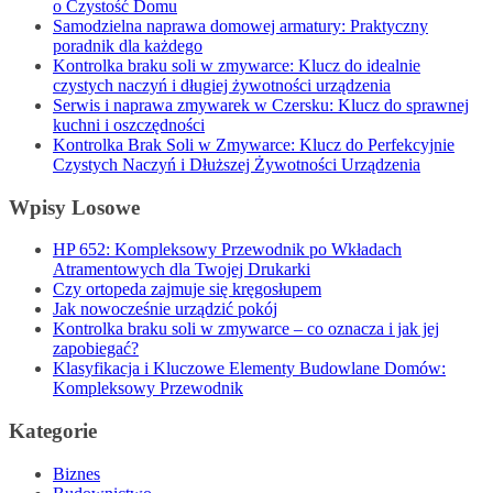
o Czystość Domu
Samodzielna naprawa domowej armatury: Praktyczny
poradnik dla każdego
Kontrolka braku soli w zmywarce: Klucz do idealnie
czystych naczyń i długiej żywotności urządzenia
Serwis i naprawa zmywarek w Czersku: Klucz do sprawnej
kuchni i oszczędności
Kontrolka Brak Soli w Zmywarce: Klucz do Perfekcyjnie
Czystych Naczyń i Dłuższej Żywotności Urządzenia
Wpisy Losowe
HP 652: Kompleksowy Przewodnik po Wkładach
Atramentowych dla Twojej Drukarki
Czy ortopeda zajmuje się kręgosłupem
Jak nowocześnie urządzić pokój
Kontrolka braku soli w zmywarce – co oznacza i jak jej
zapobiegać?
Klasyfikacja i Kluczowe Elementy Budowlane Domów:
Kompleksowy Przewodnik
Kategorie
Biznes