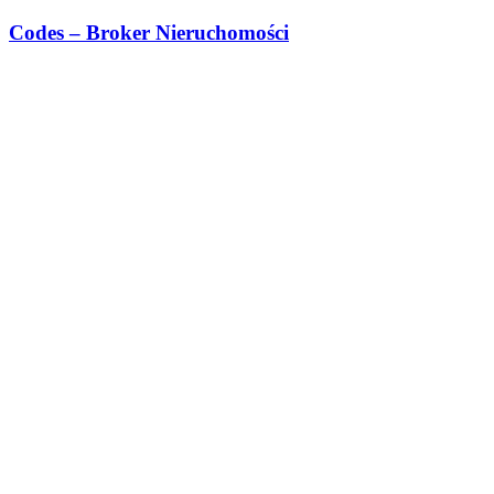
Przejdź
Codes – Broker Nieruchomości
do
treści