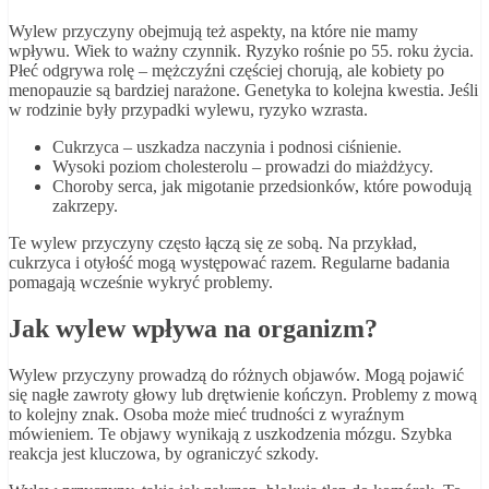
Wylew przyczyny obejmują też aspekty, na które nie mamy
wpływu. Wiek to ważny czynnik. Ryzyko rośnie po 55. roku życia.
Płeć odgrywa rolę – mężczyźni częściej chorują, ale kobiety po
menopauzie są bardziej narażone. Genetyka to kolejna kwestia. Jeśli
w rodzinie były przypadki wylewu, ryzyko wzrasta.
Cukrzyca – uszkadza naczynia i podnosi ciśnienie.
Wysoki poziom cholesterolu – prowadzi do miażdżycy.
Choroby serca, jak migotanie przedsionków, które powodują
zakrzepy.
Te wylew przyczyny często łączą się ze sobą. Na przykład,
cukrzyca i otyłość mogą występować razem. Regularne badania
pomagają wcześnie wykryć problemy.
Jak wylew wpływa na organizm?
Wylew przyczyny prowadzą do różnych objawów. Mogą pojawić
się nagłe zawroty głowy lub drętwienie kończyn. Problemy z mową
to kolejny znak. Osoba może mieć trudności z wyraźnym
mówieniem. Te objawy wynikają z uszkodzenia mózgu. Szybka
reakcja jest kluczowa, by ograniczyć szkody.