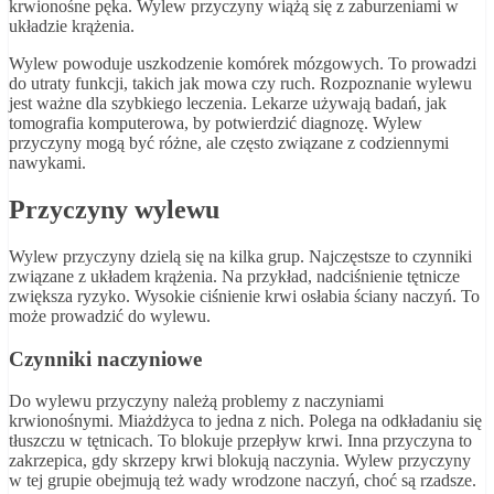
krwionośne pęka. Wylew przyczyny wiążą się z zaburzeniami w
układzie krążenia.
Wylew powoduje uszkodzenie komórek mózgowych. To prowadzi
do utraty funkcji, takich jak mowa czy ruch. Rozpoznanie wylewu
jest ważne dla szybkiego leczenia. Lekarze używają badań, jak
tomografia komputerowa, by potwierdzić diagnozę. Wylew
przyczyny mogą być różne, ale często związane z codziennymi
nawykami.
Przyczyny wylewu
Wylew przyczyny dzielą się na kilka grup. Najczęstsze to czynniki
związane z układem krążenia. Na przykład, nadciśnienie tętnicze
zwiększa ryzyko. Wysokie ciśnienie krwi osłabia ściany naczyń. To
może prowadzić do wylewu.
Czynniki naczyniowe
Do wylewu przyczyny należą problemy z naczyniami
krwionośnymi. Miażdżyca to jedna z nich. Polega na odkładaniu się
tłuszczu w tętnicach. To blokuje przepływ krwi. Inna przyczyna to
zakrzepica, gdy skrzepy krwi blokują naczynia. Wylew przyczyny
w tej grupie obejmują też wady wrodzone naczyń, choć są rzadsze.