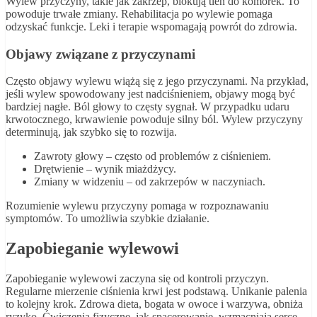
Wylew przyczyny, takie jak zakrzep, blokują tlen do komórek. To
powoduje trwałe zmiany. Rehabilitacja po wylewie pomaga
odzyskać funkcje. Leki i terapie wspomagają powrót do zdrowia.
Objawy związane z przyczynami
Często objawy wylewu wiążą się z jego przyczynami. Na przykład,
jeśli wylew spowodowany jest nadciśnieniem, objawy mogą być
bardziej nagłe. Ból głowy to częsty sygnał. W przypadku udaru
krwotocznego, krwawienie powoduje silny ból. Wylew przyczyny
determinują, jak szybko się to rozwija.
Zawroty głowy – często od problemów z ciśnieniem.
Drętwienie – wynik miażdżycy.
Zmiany w widzeniu – od zakrzepów w naczyniach.
Rozumienie wylewu przyczyny pomaga w rozpoznawaniu
symptomów. To umożliwia szybkie działanie.
Zapobieganie wylewowi
Zapobieganie wylewowi zaczyna się od kontroli przyczyn.
Regularne mierzenie ciśnienia krwi jest podstawą. Unikanie palenia
to kolejny krok. Zdrowa dieta, bogata w owoce i warzywa, obniża
ryzyko. Ćwiczenia fizyczne, jak spacerowanie, wzmacniają serce.