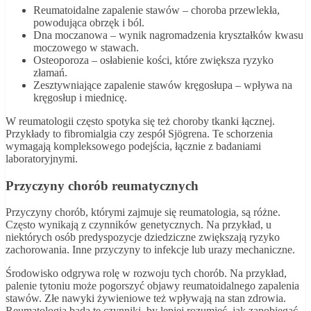
Reumatoidalne zapalenie stawów – choroba przewlekła,
powodująca obrzęk i ból.
Dna moczanowa – wynik nagromadzenia kryształków kwasu
moczowego w stawach.
Osteoporoza – osłabienie kości, które zwiększa ryzyko
złamań.
Zesztywniające zapalenie stawów kręgosłupa – wpływa na
kręgosłup i miednicę.
W reumatologii często spotyka się też choroby tkanki łącznej.
Przykłady to fibromialgia czy zespół Sjögrena. Te schorzenia
wymagają kompleksowego podejścia, łącznie z badaniami
laboratoryjnymi.
Przyczyny chorób reumatycznych
Przyczyny chorób, którymi zajmuje się reumatologia, są różne.
Często wynikają z czynników genetycznych. Na przykład, u
niektórych osób predyspozycje dziedziczne zwiększają ryzyko
zachorowania. Inne przyczyny to infekcje lub urazy mechaniczne.
Środowisko odgrywa rolę w rozwoju tych chorób. Na przykład,
palenie tytoniu może pogorszyć objawy reumatoidalnego zapalenia
stawów. Złe nawyki żywieniowe też wpływają na stan zdrowia.
Reumatologia bada te czynniki, by lepiej rozumieć, jak zapobiegać