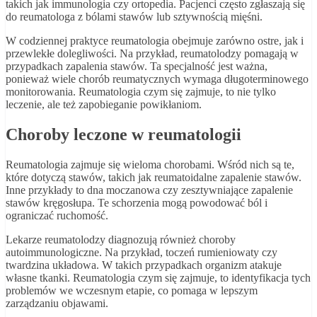
takich jak immunologia czy ortopedia. Pacjenci często zgłaszają się
do reumatologa z bólami stawów lub sztywnością mięśni.
W codziennej praktyce reumatologia obejmuje zarówno ostre, jak i
przewlekłe dolegliwości. Na przykład, reumatolodzy pomagają w
przypadkach zapalenia stawów. Ta specjalność jest ważna,
ponieważ wiele chorób reumatycznych wymaga długoterminowego
monitorowania. Reumatologia czym się zajmuje, to nie tylko
leczenie, ale też zapobieganie powikłaniom.
Choroby leczone w reumatologii
Reumatologia zajmuje się wieloma chorobami. Wśród nich są te,
które dotyczą stawów, takich jak reumatoidalne zapalenie stawów.
Inne przykłady to dna moczanowa czy zesztywniające zapalenie
stawów kręgosłupa. Te schorzenia mogą powodować ból i
ograniczać ruchomość.
Lekarze reumatolodzy diagnozują również choroby
autoimmunologiczne. Na przykład, toczeń rumieniowaty czy
twardzina układowa. W takich przypadkach organizm atakuje
własne tkanki. Reumatologia czym się zajmuje, to identyfikacja tych
problemów we wczesnym etapie, co pomaga w lepszym
zarządzaniu objawami.