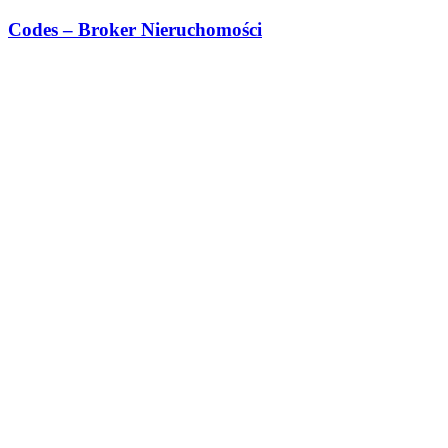
Przejdź
Codes – Broker Nieruchomości
do
treści