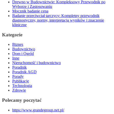
Drewno w Budownictwie: Kompleksowy Przewodnik po
Wyborze i Zastosowaniu
Mocznik badanie cena
Badanie przeciwciał tarczycy: Kompletny przewodnik
diagnostyczny, normy, interpretacja wyników i znaczenie
kliniczne
Kategorie
Biznes
Budownictwo
Dom i Ogród
Inne
Nieruchomość i budownictwo
Poradnik
Poradnik AGD
Porady
Publikacje
Technologia
Zdrowie
Polecamy poczytać
https://www.grandegroup.net.pl/