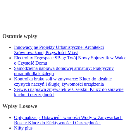
Ostatnie wpisy
Innowacyjne Projekty Urbanistyczne: Architekci
Zrównoważonej Przyszłości Miast
Electrolux Ergospace SBag: Twój Nowy Sojusznik w Walce
o Czystość Domu
Samodzielna naprawa domowej armatury: Praktyczny
poradnik dla każdego
Kontrolka braku soli w zmywarce: Klucz do idealnie
czystych naczyń i długiej żywotności urządzenia
Serwis i naprawa zmywarek w Czersku: Klucz do sprawnej
kuchni i oszczędności
Wpisy Losowe
Optymalizacja Ustawień Twardości Wody w Zmywarkach
Bosch: Klucz do Efektywności i Oszczędności
Nifty plus