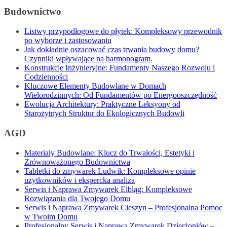
Budownictwo
Listwy przypodłogowe do płytek: Kompleksowy przewodnik
po wyborze i zastosowaniu
Jak dokładnie oszacować czas trwania budowy domu?
Czynniki wpływające na harmonogram.
Konstrukcje Inżynieryjne: Fundamenty Naszego Rozwoju i
Codzienności
Kluczowe Elementy Budowlane w Domach
Wielorodzinnych: Od Fundamentów po Energooszczędność
Ewolucja Architektury: Praktyczne Leksyony od
Starożytnych Struktur do Ekologicznych Budowli
AGD
Materiały Budowlane: Klucz do Trwałości, Estetyki i
Zrównoważonego Budownictwa
Tabletki do zmywarek Ludwik: Kompleksowe opinie
użytkowników i ekspercka analiza
Serwis i Naprawa Zmywarek Elbląg: Kompleksowe
Rozwiązania dla Twojego Domu
Serwis i Naprawa Zmywarek Cieszyn – Profesjonalna Pomoc
w Twoim Domu
Profesjonalny Serwis i Naprawa Zmywarek Dzierżoniów –